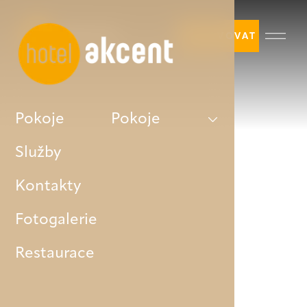
REZERVOVAT
Pokoje
Pokoje
Služby
Kontakty
Fotogalerie
Restaurace